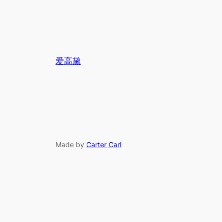
爱高黛
Made by
Carter Carl