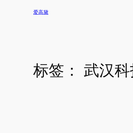
跳
爱高黛
至
内
容
标签：
武汉科