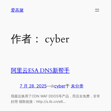
跳
爱高黛
至
内
容
作者：
cyber
阿里云ESA DNS新帮手
7 月 28, 2025
—
cyber
于
未分类
由
我最近换用了CDN WAF DDOS等产品，而且全免费，非常
好用 领取链接：http://s.tb.cn/e6…