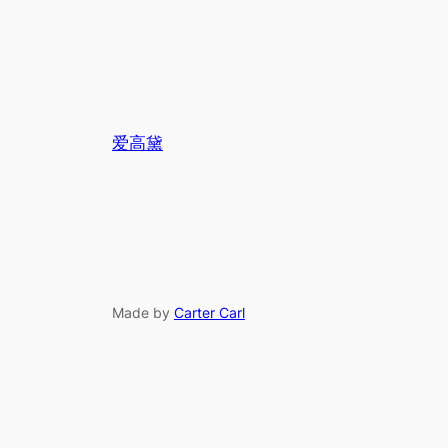
爱高黛
Made by
Carter Carl