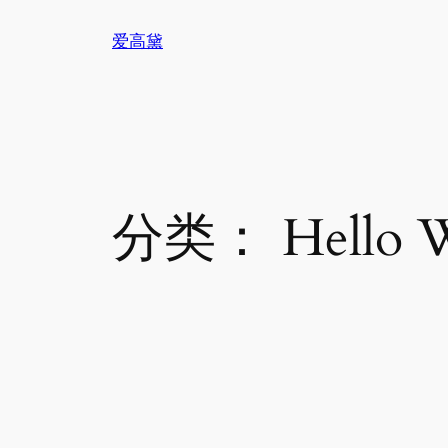
跳
爱高黛
至
内
容
分类：
Hello 